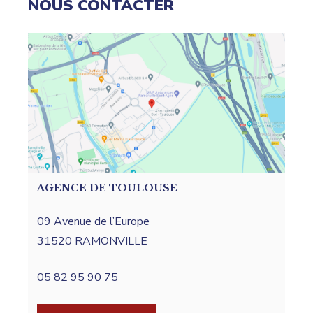
NOUS CONTACTER
AGENCE DE TOULOUSE
AG
09 Avenue de l’Europe
133
31520 RAMONVILLE
13
05 82 95 90 75
04 