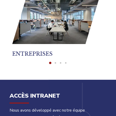
ENTREPRISES
G
ACCÈS INTRANET
Nous avons développé avec notre équipe