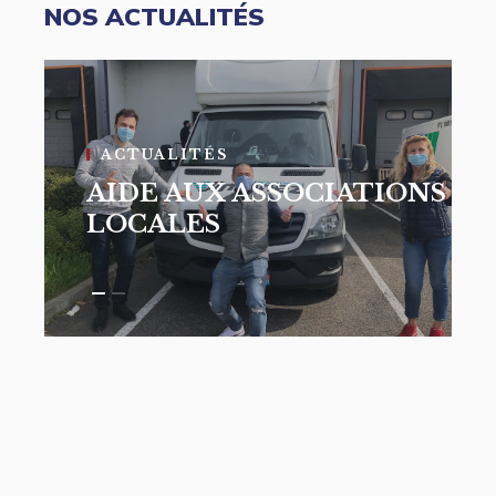
NOS ACTUALITÉS
Accueil
Notre cabinet
Assurance
ACTUALITÉS
entreprise
AIDE AUX ASSOCIATIONS
Assurance
LOCALES
immobilier
Protection soci
Assurance Golf
Actualités