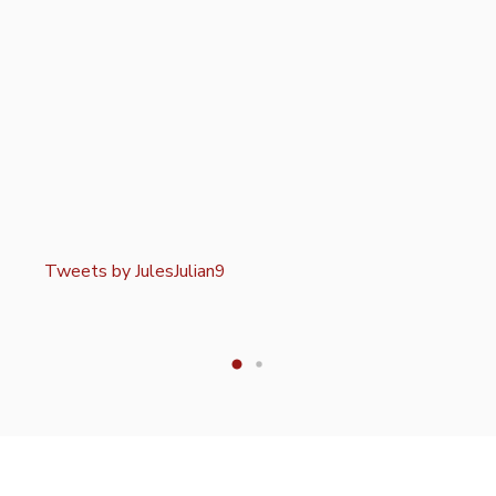
Tweets by JulesJulian9
Tweet